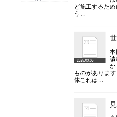
ど施工するため
う…
世
本
請
2025.03.05
か
ものがあります
体これは…
見