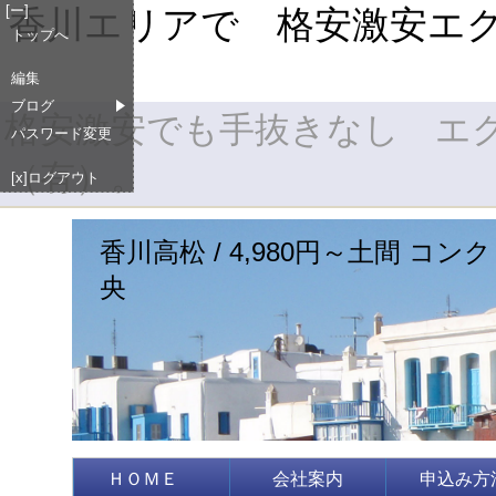
[ー]
香川エリアで 格安激安エ
トップへ
編集
ブログ
格安激安でも手抜きなし エ
パスワード変更
（有）。
[x]ログアウト
香川高松 / 4,980円～土間 コン
央
ＨＯＭＥ
会社案内
申込み方