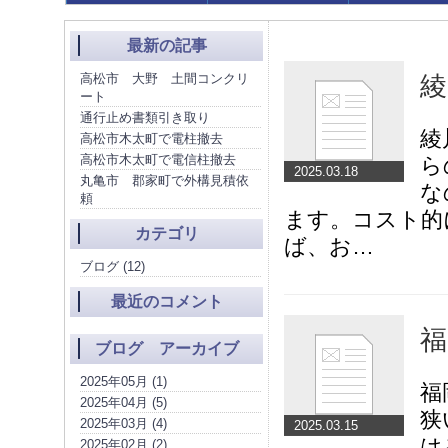
最新の記事
高松市 大野 土間コンクリ
綾
ート
通行止め書類引き取り
綾
高松市木太町で電柱撤去
高松市木太町で電信柱撤去
ら
2025.03.18
丸亀市 郡家町で外構見積依
な
頼
ます。コスト的
カテゴリ
ば、お…
ブログ (12)
最近のコメント
福
ブログ アーカイブ
2025年05月 (1)
福
2025年04月 (5)
狭
2025年03月 (4)
2025.03.15
は
2025年02月 (2)